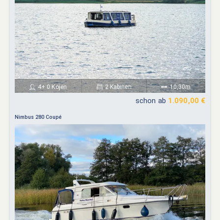
4+ 0 Kojen
2 Kabinen
10,30m
schon ab
1.090,00 €
Nimbus 280 Coupé