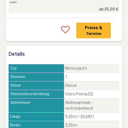
mehr
ab 35,00 €
Preise &
Termine
Details
Motoryacht
Typ
1
Motoren
Diesel
Motor
Volvo Penta D2
Motorenbeschreibung
Wellenantrieb -
Antriebsart
rechtsdrehend
9,35m / 30,68ft
Länge
3,35m
Breite