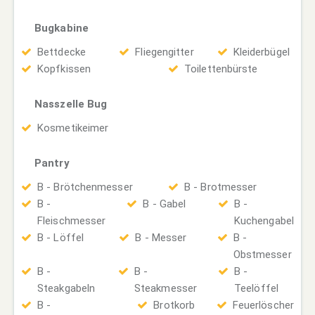
Bugkabine
Bettdecke
Fliegengitter
Kleiderbügel
Kopfkissen
Toilettenbürste
Nasszelle Bug
Kosmetikeimer
Pantry
B - Brötchenmesser
B - Brotmesser
B -
B - Gabel
B -
Fleischmesser
Kuchengabel
B - Löffel
B - Messer
B -
Obstmesser
B -
B -
B -
Steakgabeln
Steakmesser
Teelöffel
B -
Brotkorb
Feuerlöscher