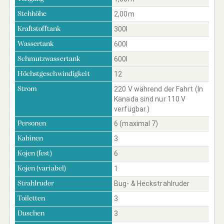
2,00m
Stehhöhe
300l
Kraftstofftank
600l
Wassertank
600l
Schmutzwassertank
12
Höchstgeschwindigkeit
220 V während der Fahrt (In
Strom
Kanada sind nur 110 V
verfügbar.)
6 (maximal 7)
Personen
3
Kabinen
6
Kojen (fest)
1
Kojen (variabel)
Bug- & Heckstrahlruder
Strahlruder
3
Toiletten
3
Duschen