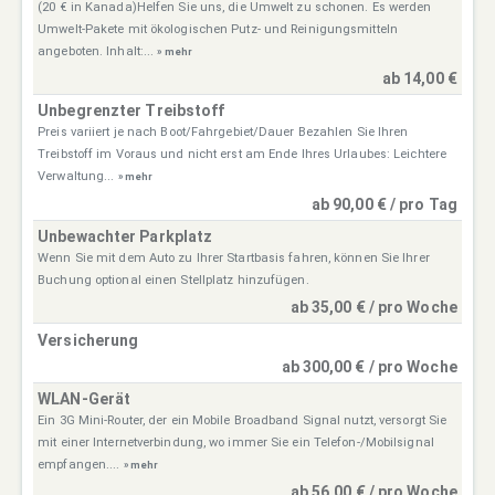
(20 € in Kanada)Helfen Sie uns, die Umwelt zu schonen. Es werden
Umwelt-Pakete mit ökologischen Putz- und Reinigungsmitteln
angeboten. Inhalt:...
» mehr
ab 14,00 €
Unbegrenzter Treibstoff
Preis variiert je nach Boot/Fahrgebiet/Dauer Bezahlen Sie Ihren
Treibstoff im Voraus und nicht erst am Ende Ihres Urlaubes: Leichtere
Verwaltung...
» mehr
ab 90,00 € / pro Tag
Unbewachter Parkplatz
Wenn Sie mit dem Auto zu Ihrer Startbasis fahren, können Sie Ihrer
Buchung optional einen Stellplatz hinzufügen.
ab 35,00 € / pro Woche
Versicherung
ab 300,00 € / pro Woche
WLAN-Gerät
Ein 3G Mini-Router, der ein Mobile Broadband Signal nutzt, versorgt Sie
mit einer Internetverbindung, wo immer Sie ein Telefon-/Mobilsignal
empfangen....
» mehr
ab 56,00 € / pro Woche