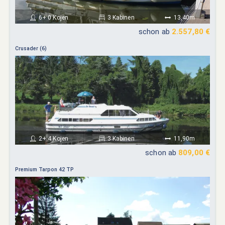
6+ 0 Kojen
3 Kabinen
13,40m
schon ab
2.557,80 €
Crusader (6)
2+ 4 Kojen
3 Kabinen
11,90m
schon ab
809,00 €
Premium Tarpon 42 TP