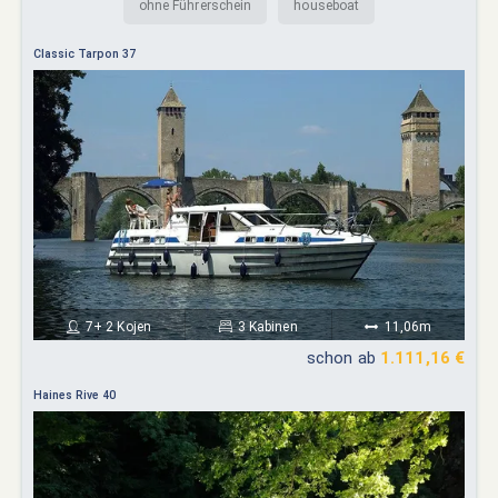
ohne Führerschein
houseboat
Classic Tarpon 37
7+ 2 Kojen
3 Kabinen
11,06m
schon ab
1.111,16 €
Haines Rive 40