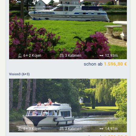
6+ 2 Kojen
3 Kabinen
12,93m
schon ab
1.596,80 €
Vision3 (6+3)
6+ 3 Kojen
3 Kabinen
14,97m