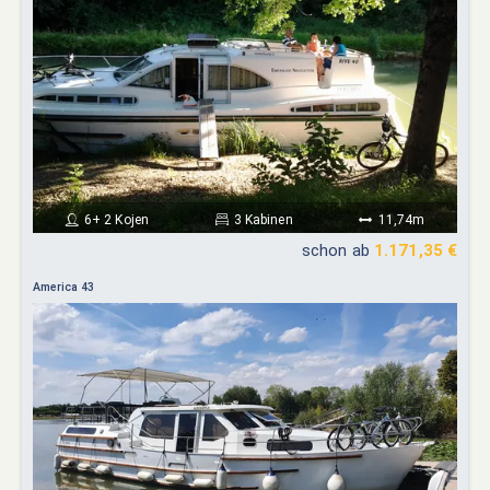
6+ 2 Kojen
3 Kabinen
11,74m
schon ab
1.171,35 €
America 43