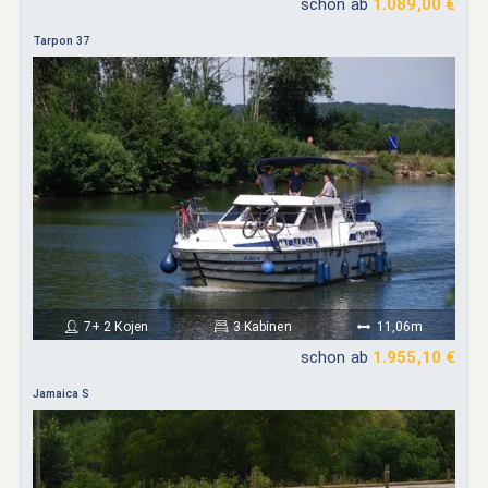
schon ab
1.089,00 €
Tarpon 37
7+ 2 Kojen
3 Kabinen
11,06m
schon ab
1.955,10 €
Jamaica S