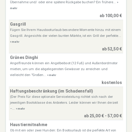
Übernahme und/ oder eine spätere Rückgabe buchen? Ein frühere...
»
mehr
ab 100,00 €
Gasgrill
Fügen Sie Ihrem Hausbooturlaub besondere Momente hinzu mit einem
Gasgrill. Angesichts der vielen bunten Märkte, ist ein Grill der perfekte...
» mehr
ab 52,50 €
Grünes Dinghi
Angelfreunde können ein Angelbeiboot (12 Fuß) und Außenbordmotor
mieten, um um die abgelegensten Gewässer zu erreichen und
vielleicht den "Großen...
» mehr
kostenlos
Haftungsbeschränkung (im Schadensfall)
(Der Preis für diese optionale Serviceleistung richtet sich nach der
jeweiligen Bootsklasse des Anbieters. Leider können wir Ihnen derzeit
–...
» mehr
ab 25,00 € - 57,00 €
Haustiermitnahme
Ob mit ein oder zwei Hunden: Ein Bootsurlaub ist die perfekte Art von