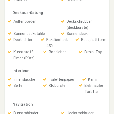
Toaster
Müllsäcke
Deckausrüstung
Außenborder
Deckschrubber
(deckbürste)
Sonnendeckstühle
Sonnendeck
Decklichter
Fäkalientank
Badeplattform
450 L
Kunststoff-
Badeleiter
Bimini Top
Eimer (Pütz)
Interieur
Innendusche
Toilettenpapier
Kamin
Seife
Klobürste
Elektrische
Toilette
Navigation
Bugstrahlruder
Heckstrahlruder