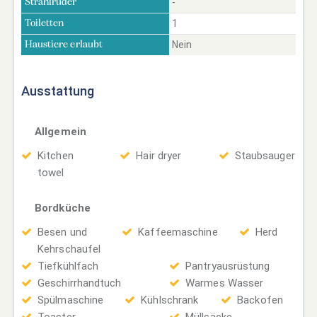
-
Strahlruder
1
Toiletten
Nein
Haustiere erlaubt
Ausstattung
Allgemein
Kitchen
Hair dryer
Staubsauger
towel
Bordküche
Besen und
Kaffeemaschine
Herd
Kehrschaufel
Tiefkühlfach
Pantryausrüstung
Geschirrhandtuch
Warmes Wasser
Spülmaschine
Kühlschrank
Backofen