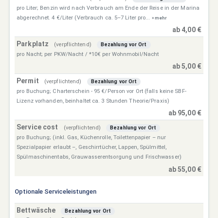
pro Liter; Benzin wird nach Verbrauch am Ende der Reise in der Marina
abgerechnet. 4 €/Liter (Verbrauch ca. 5–7 Liter pro...
» mehr
ab 4,00 €
Parkplatz
(verpflichtend)
Bezahlung vor Ort
pro Nacht; per PKW/Nacht / *10€ per Wohnmobil/Nacht
ab 5,00 €
Permit
(verpflichtend)
Bezahlung vor Ort
pro Buchung; Charterschein - 95 €/Person vor Ort (falls keine SBF-
Lizenz vorhanden, beinhaltet ca. 3 Stunden Theorie/Praxis)
ab 95,00 €
Service cost
(verpflichtend)
Bezahlung vor Ort
pro Buchung; (inkl. Gas, Küchenrolle, Toilettenpapier – nur
Spezialpapier erlaubt –, Geschirrtücher, Lappen, Spülmittel,
Spülmaschinentabs, Grauwasserentsorgung und Frischwasser)
ab 55,00 €
Optionale Serviceleistungen
Bettwäsche
Bezahlung vor Ort