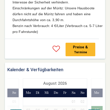
Interesse der Sicherheit verhindern.
Einschränkungen auf der Müritz: Unsere Hausboote
dürfen nicht auf die Müritz fahren und haben eine
Durchfahrtshöhe von ca. 3,90 m.
Benzin nach Verbrauch: 4 €/Liter (Verbrauch ca. 5-7 Liter
pro Fahrstunde)
Preise &
Termine
Kalender & Verfügbarkeiten
7
August 2026
Sa
So
Mo
Di
Mi
Do
Fr
Sa
So
Mo
Di
04
05
01
02
01