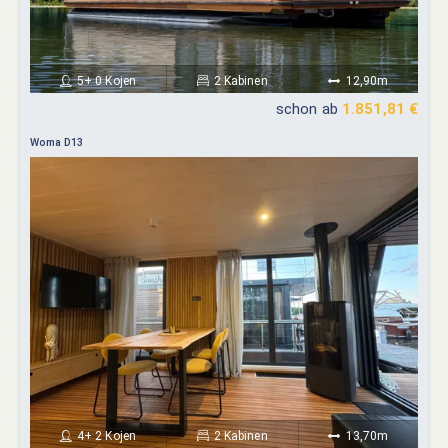
5+ 0 Kojen
2 Kabinen
12,90m
schon ab
1.851,81 €
Woma D13
4+ 2 Kojen
2 Kabinen
13,70m