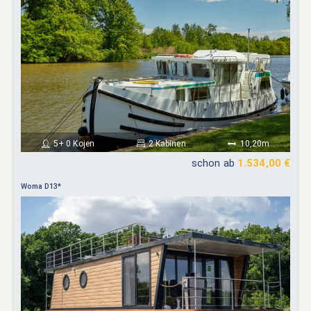
5+ 0 Kojen
2 Kabinen
10,20m
schon ab
1.534,00 €
Woma D13*