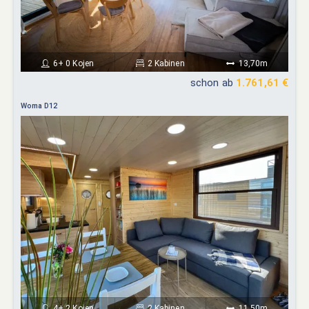
6+ 0 Kojen
2 Kabinen
13,70m
schon ab
1.761,61 €
Woma D12
4+ 2 Kojen
2 Kabinen
11,50m