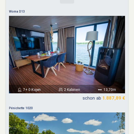
Woma D13
7+ 0 Kojen
2 Kabinen
13,70m
schon ab
1.887,89 €
Pénichette 1020