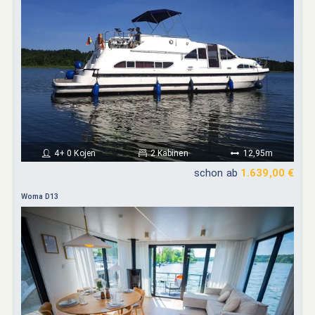
4+ 0 Kojen
2 Kabinen
12,95m
schon ab
1.639,00 €
Woma D13