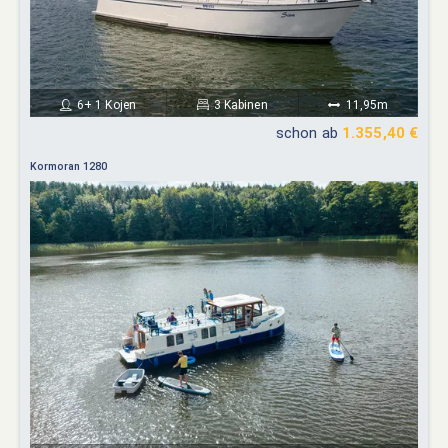
6+ 1 Kojen
3 Kabinen
11,95m
schon ab
1.355,40 €
Kormoran 1280