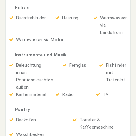
Extras
Bugstrahlruder
Heizung
Warmwasser
via
Landstrom
Warmwasser via Motor
Instrumente und Musik
Beleuchtung
Fernglas
Fishfinder
innen
mit
Positionsleuchten
Tiefenlot
außen
Kartenmaterial
Radio
TV
Pantry
Backofen
Toaster &
Kaffeemaschine
Waschbecken