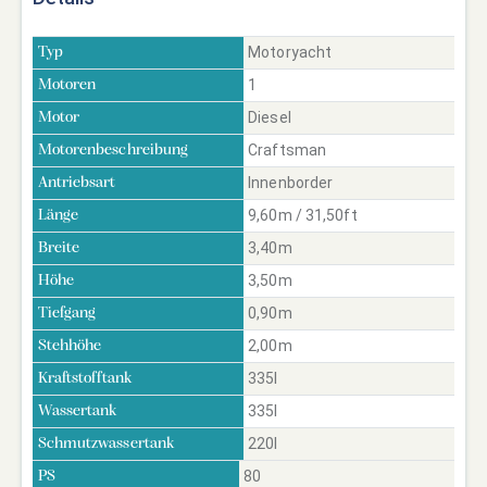
Motoryacht
Typ
1
Motoren
Diesel
Motor
Craftsman
Motorenbeschreibung
Innenborder
Antriebsart
9,60m / 31,50ft
Länge
3,40m
Breite
3,50m
Höhe
0,90m
Tiefgang
2,00m
Stehhöhe
335l
Kraftstofftank
335l
Wassertank
220l
Schmutzwassertank
80
PS