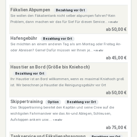
Fäkalien Abpumpen
Bezahlung vor Ort
Sie wollen den Fäkalientank nicht selber abpumpen fahren? Kein
Problem, dann machen wir das für Sie! Für diesen Service...
» mehr
ab 50,00 €
Hafengebühr
Bezahlung vor Ort
Sie möchten an einem anderen Tag als am Montag oder Freitag An-
oder Abreisen? Gerne! Dafür müssen wir Ihnen je...
» mehr
ab 45,00 €
Haustier an Bord (Größe bis Kniehoch)
Bezahlung vor Ort
Ihr Haustier ist an Bord willkommen, wenn es maximal Kniehoch groß
ist. Wir berechnen je Haustier die Reinigungsgebühr vor Ort
ab 50,00 €
Skippertraining
Option
Bezahlung vor Ort
Das Skippertraining bereitet den Kapitän und seine Crew auf die
wichtigsten Fahrmanöver wie das An-und Ablegen, Schleusen,
Aufstoppen ankern usw....
» mehr
ab 75,00 €
Tankservice und Fäkalienabsaugung
Bezahlung vor Ort