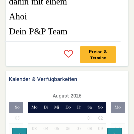
dahin mit einem
Ahoi
Dein P&P Team
Preise &
Termine
Kalender & Verfügbarkeiten
7
August 2026
Sa
So
Mo
Di
Mi
Do
Fr
Sa
So
Mo
Di
04
05
01
02
01
11
12
03
04
05
06
07
08
09
07
08