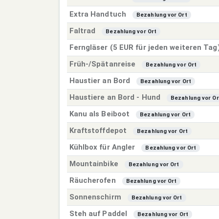
Extra Handtuch
Bezahlung vor Ort
Faltrad
Bezahlung vor Ort
Ferngläser (5 EUR für jeden weiteren Tag
Früh-/Spätanreise
Bezahlung vor Ort
Haustier an Bord
Bezahlung vor Ort
Haustiere an Bord - Hund
Bezahlung vor Or
Kanu als Beiboot
Bezahlung vor Ort
Kraftstoffdepot
Bezahlung vor Ort
Kühlbox für Angler
Bezahlung vor Ort
Mountainbike
Bezahlung vor Ort
Räucherofen
Bezahlung vor Ort
Sonnenschirm
Bezahlung vor Ort
Steh auf Paddel
Bezahlung vor Ort