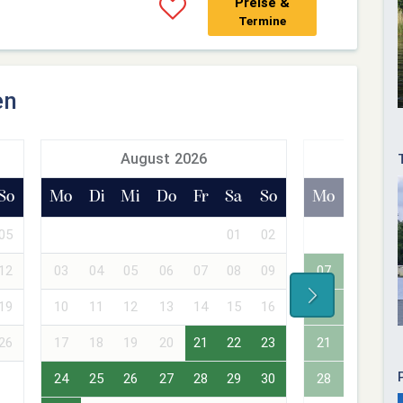
Preise &
Termine
en
August 2026
Sept
So
Mo
Di
Mi
Do
Fr
Sa
So
Mo
Di
Mi
05
01
02
01
02
12
03
04
05
06
07
08
09
07
08
09
19
10
11
12
13
14
15
16
14
15
16
26
17
18
19
20
21
22
23
21
22
23
24
25
26
27
28
29
30
28
29
30