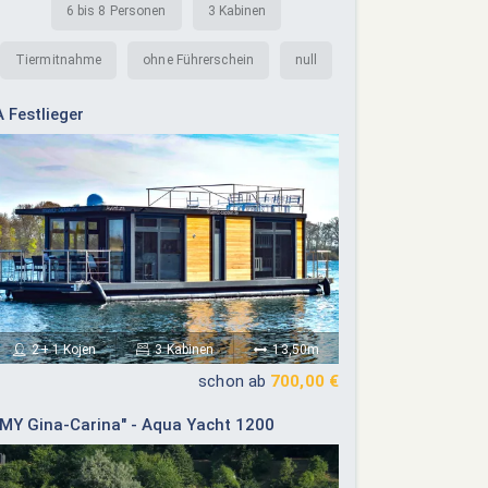
6 bis 8 Personen
3 Kabinen
Tiermitnahme
ohne Führerschein
null
A Festlieger
2+ 1 Kojen
3 Kabinen
13,50m
schon ab
700,00 €
"MY Gina-Carina" - Aqua Yacht 1200