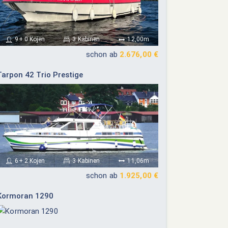
9+ 0 Kojen
3 Kabinen
12,00m
schon ab
2.676,00 €
Tarpon 42 Trio Prestige
6+ 2 Kojen
3 Kabinen
11,06m
schon ab
1.925,00 €
Kormoran 1290