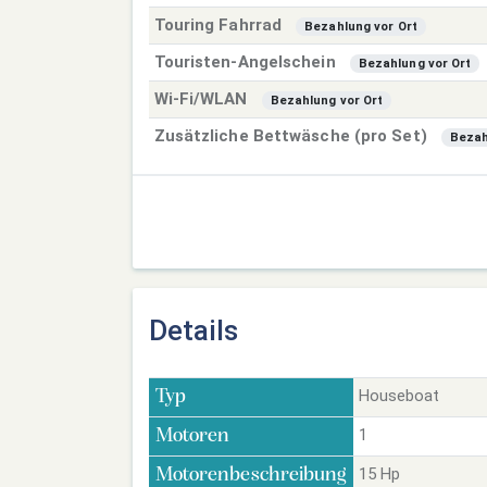
Touring Fahrrad
Bezahlung vor Ort
Touristen-Angelschein
Bezahlung vor Ort
Wi-Fi/WLAN
Bezahlung vor Ort
Zusätzliche Bettwäsche (pro Set)
Bezah
Details
Houseboat
Typ
1
Motoren
15 Hp
Motorenbeschreibung