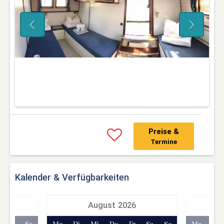
Preise &
Termine
Kalender & Verfügbarkeiten
7
August 2026