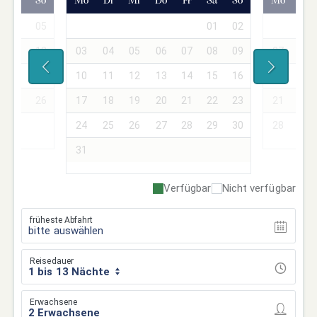
Sa
So
Mo
Di
Mi
Do
Fr
Sa
So
Mo
Di
04
05
01
02
01
11
12
03
04
05
06
07
08
09
07
08
18
19
10
11
12
13
14
15
16
14
15
25
26
17
18
19
20
21
22
23
21
22
24
25
26
27
28
29
30
28
29
31
Verfügbar
Nicht verfügbar
früheste Abfahrt
bitte auswählen
Reisedauer
1 bis 13 Nächte
Erwachsene