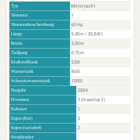
Motoryacht
Typ
1
Motoren
60 Hp
Motorenbeschreibung
9,40m / 30,84ft
Länge
3,90m
Breite
0,75m
Tiefgang
530l
Kraftstofftank
800l
Wassertank
1000l
Schmutzwassertank
2004
Baujahr
3 (maximal 5)
Personen
1
Kabinen
3
Kojen (fest)
2
Kojen (variabel)
-
Strahlruder