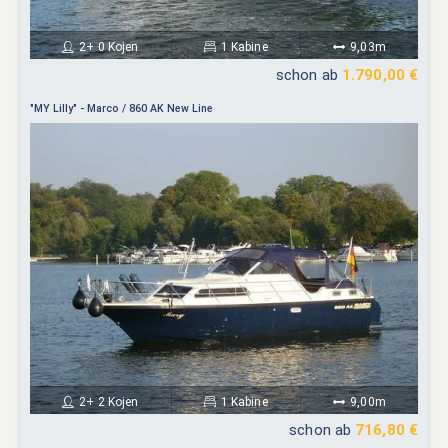
2+ 0 Kojen
1 Kabine
9,03m
schon ab
1.790,00 €
"MY Lilly" - Marco / 860 AK New Line
2+ 2 Kojen
1 Kabine
9,00m
schon ab
716,80 €