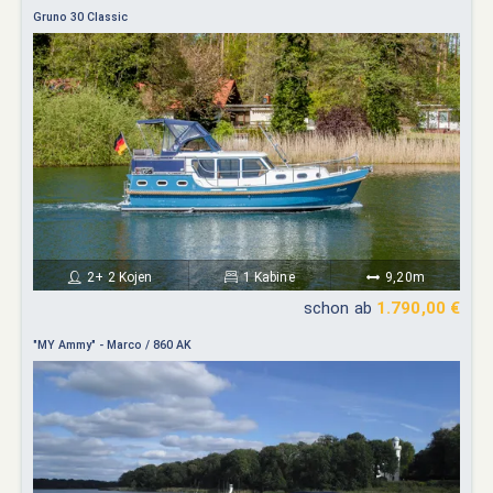
Gruno 30 Classic
2+ 2 Kojen
1 Kabine
9,20m
schon ab
1.790,00 €
"MY Ammy" - Marco / 860 AK