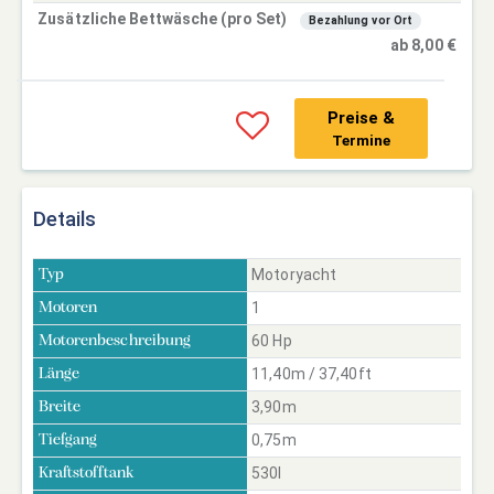
Zusätzliche Bettwäsche (pro Set)
Bezahlung vor Ort
ab 8,00 €
Preise &
Termine
Details
Motoryacht
Typ
1
Motoren
60 Hp
Motorenbeschreibung
11,40m / 37,40ft
Länge
3,90m
Breite
0,75m
Tiefgang
530l
Kraftstofftank