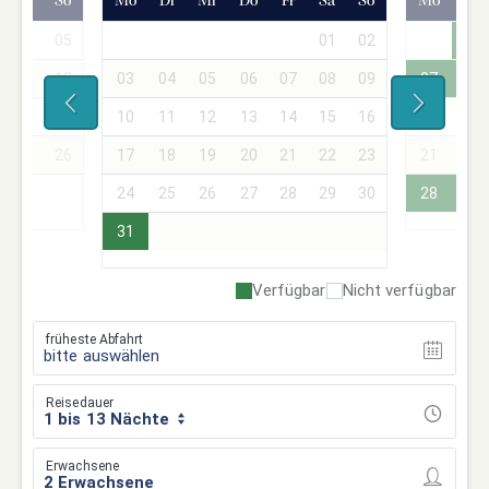
Sa
So
Mo
Di
Mi
Do
Fr
Sa
So
Mo
Di
04
05
01
02
01
11
12
03
04
05
06
07
08
09
07
08
18
19
10
11
12
13
14
15
16
14
15
25
26
17
18
19
20
21
22
23
21
22
24
25
26
27
28
29
30
28
29
31
Verfügbar
Nicht verfügbar
früheste Abfahrt
bitte auswählen
Reisedauer
1 bis 13 Nächte
Erwachsene