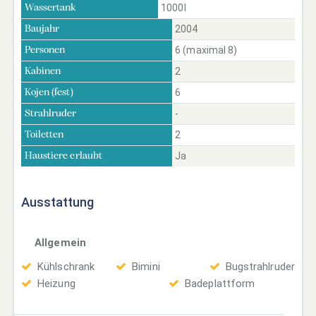
1000l
Wassertank
2004
Baujahr
6 (maximal 8)
Personen
2
Kabinen
6
Kojen (fest)
-
Strahlruder
2
Toiletten
Ja
Haustiere erlaubt
Ausstattung
Allgemein
Kühlschrank
Bimini
Bugstrahlruder
Heizung
Badeplattform