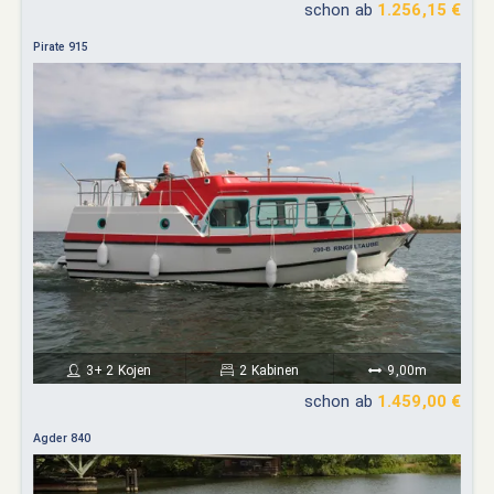
schon ab
1.256,15 €
Pirate 915
3+ 2 Kojen
2 Kabinen
9,00m
schon ab
1.459,00 €
Agder 840