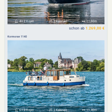
4+ 2 Kojen
2 Kabinen
11,00m
schon ab
1.269,00 €
Kormoran 1140
6+ 0 Kojen
2 Kabinen
11,40m