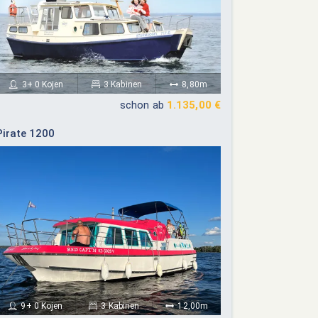
ember 2026
Oktober 2026
Do
Fr
Sa
So
Mo
Di
Mi
Do
Fr
Sa
So
3+ 0 Kojen
3 Kabinen
8,80m
03
04
05
06
01
02
03
04
schon ab
1.135,00 €
10
11
12
13
05
06
07
08
09
10
11
Pirate 1200
17
18
19
20
12
13
14
15
16
17
18
24
25
26
27
19
20
21
22
23
24
25
26
27
28
29
30
31
9+ 0 Kojen
3 Kabinen
12,00m