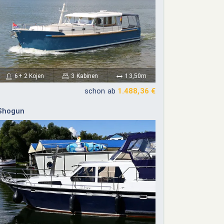
6+ 2 Kojen
3 Kabinen
13,50m
schon ab
1.488,36 €
Shogun