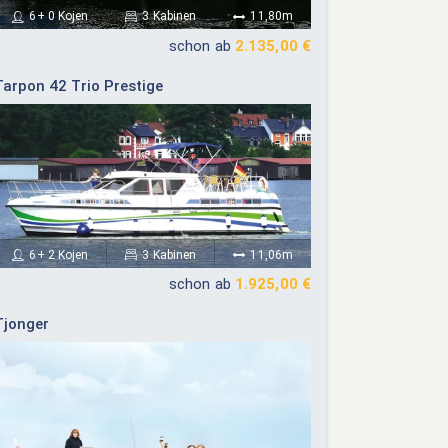
6+ 0 Kojen
3 Kabinen
11,80m
schon ab
2.135,00 €
Tarpon 42 Trio Prestige
6+ 2 Kojen
3 Kabinen
11,06m
schon ab
1.925,00 €
Tjonger