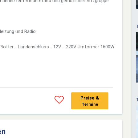
m beheiztem Steuerstand und gemütlicher Sitzgruppe
Heizung und Radio
-Plotter - Landanschluss - 12V - 220V Umformer 1600W
Preise &
Termine
en