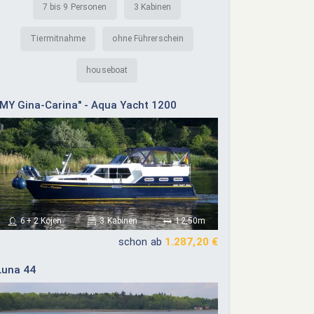
7 bis 9 Personen
3 Kabinen
Tiermitnahme
ohne Führerschein
houseboat
"MY Gina-Carina" - Aqua Yacht 1200
6+ 2 Kojen
3 Kabinen
12,50m
schon ab
1.287,20 €
Luna 44