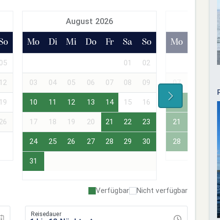
August 2026
Sept
So
Mo
Di
Mi
Do
Fr
Sa
So
Mo
Di
Mi
05
01
02
01
02
12
03
04
05
06
07
08
09
07
08
09
19
10
11
12
13
14
15
16
14
15
16
26
17
18
19
20
21
22
23
21
22
23
24
25
26
27
28
29
30
28
29
30
31
Verfügbar
Nicht verfügbar
Reisedauer