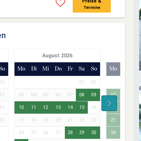
Preise &
Termine
en
August 2026
Sept
So
Mo
Di
Mi
Do
Fr
Sa
So
Mo
Di
Mi
05
01
02
01
02
12
03
04
05
06
07
08
09
07
08
09
19
10
11
12
13
14
15
16
14
15
16
26
17
18
19
20
21
22
23
21
22
23
24
25
26
27
28
29
30
28
29
30