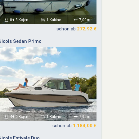
0+ 3 Kojen
1 Kabine
7,00m
schon ab
272,92 €
Nicols Sedan Primo
4+ 0 Kojen
1 Kabine
7,95m
schon ab
1.184,00 €
Nicols Estivale Duo