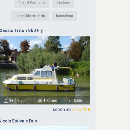
3 bis 5 Personen
1 Kabine
ohne Führerschein
houseboat
Classic Triton 860 Fly
3+ 2 Kojen
1 Kabine
8,60m
schon ab
715,41 €
Nicols Estivale Duo