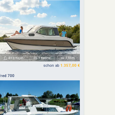
4+ 0 Kojen
1 Kabine
7,95m
schon ab
1.357,00 €
Fred 700