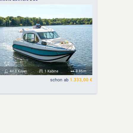
4+ 0 Kojen
1 Kabine
8,85m
schon ab
1.333,00 €