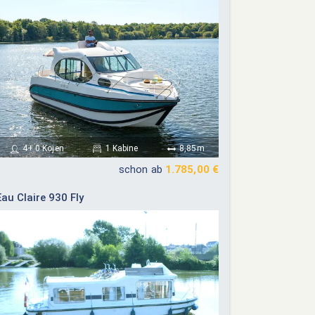
ember 2026
Oktober 2026
4+ 0 Kojen
1 Kabine
8,85m
Do
Fr
Sa
So
Mo
Di
Mi
Do
Fr
Sa
So
schon ab
1.785,00 €
03
04
05
06
01
02
03
04
Eau Claire 930 Fly
10
11
12
13
05
06
07
08
09
10
11
17
18
19
20
12
13
14
15
16
17
18
24
25
26
27
19
20
21
22
23
24
25
26
27
28
29
30
31