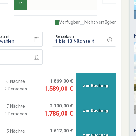
31
Verfügbar
Nicht verfügbar
bfahrt
Reisedauer
swählen
1 bis 13 Nächte
1.869,00 €
6 Nächte
zur Buchung
1.589,00 €
2 Personen
2.100,00 €
7 Nächte
zur Buchung
1.785,00 €
2 Personen
1.617,00 €
5 Nächte
zur Buchung