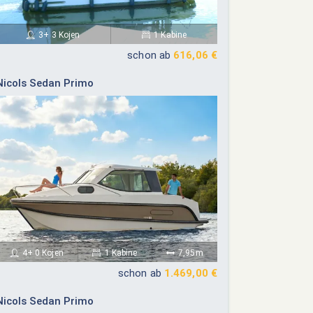
3+ 3 Kojen
1 Kabine
schon ab
616,06 €
Nicols Sedan Primo
4+ 0 Kojen
1 Kabine
7,95m
schon ab
1.469,00 €
Nicols Sedan Primo