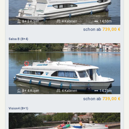
8+ 2 Kojen
4 Kabinen
14,50m
schon ab
739,00 €
Salsa B (8+4)
8+ 4 Kojen
4 Kabinen
14,25m
schon ab
739,00 €
Vision4 (8+1)