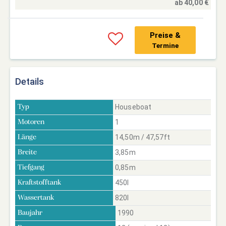
ab 40,00 €
Preise &
Termine
Details
Houseboat
Typ
1
Motoren
14,50m / 47,57ft
Länge
3,85m
Breite
0,85m
Tiefgang
450l
Kraftstofftank
820l
Wassertank
1990
Baujahr