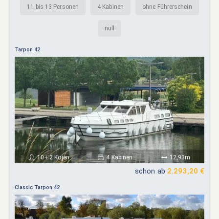
11 bis 13 Personen
4 Kabinen
ohne Führerschein
null
Tarpon 42
10+ 2 Kojen
4 Kabinen
12,93m
schon ab
2.293,20 €
Classic Tarpon 42