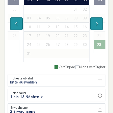
Sa
So
Mo
Di
Mi
Do
Fr
Sa
So
Mo
Di
04
05
01
02
01
11
12
03
04
05
06
07
08
09
07
08
18
19
10
11
12
13
14
15
16
14
15
25
26
17
18
19
20
21
22
23
21
22
24
25
26
27
28
29
30
28
29
31
Verfügbar
Nicht verfügbar
früheste Abfahrt
bitte auswählen
Reisedauer
1 bis 13 Nächte
Erwachsene