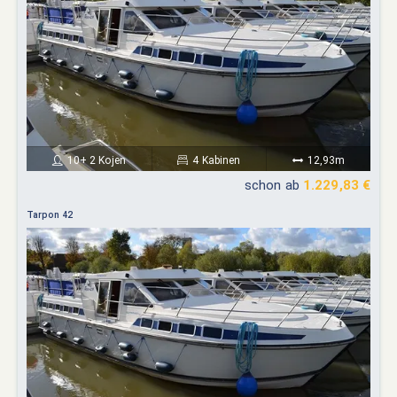
10+ 2 Kojen
4 Kabinen
12,93m
schon ab
1.229,83 €
Tarpon 42