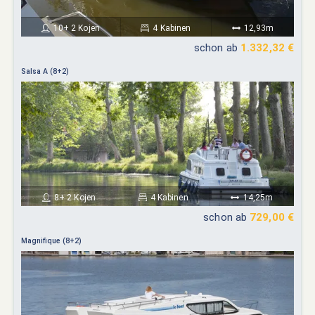
10+ 2 Kojen
4 Kabinen
12,93m
schon ab
1.332,32 €
Salsa A (8+2)
8+ 2 Kojen
4 Kabinen
14,25m
schon ab
729,00 €
Magnifique (8+2)