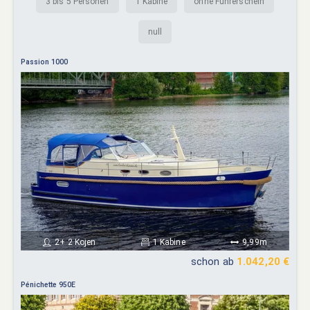
3 bis 5 Personen
1 Kabine
ohne Führerschein
null
Passion 1000
2+ 2 Kojen
1 Kabine
9,99m
schon ab
1.042,20 €
Pénichette 950E