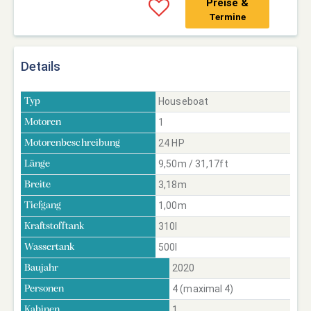
Preise &
Termine
Details
Houseboat
Typ
1
Motoren
24 HP
Motorenbeschreibung
9,50m / 31,17ft
Länge
3,18m
Breite
1,00m
Tiefgang
310l
Kraftstofftank
500l
Wassertank
2020
Baujahr
4 (maximal 4)
Personen
1
Kabinen