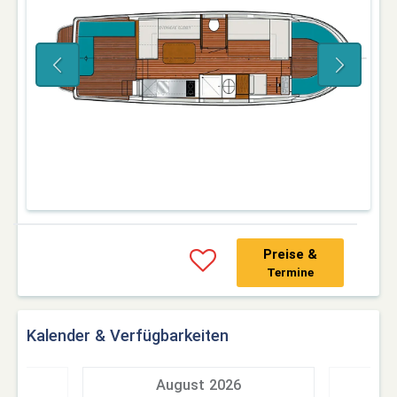
Preise &
Termine
Kalender & Verfügbarkeiten
7
August 2026