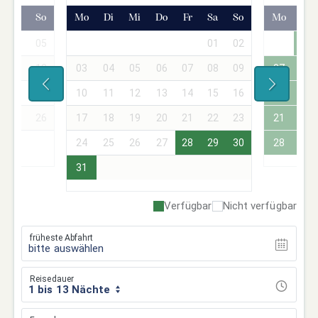
Sa
So
Mo
Di
Mi
Do
Fr
Sa
So
Mo
Di
04
05
01
02
01
11
12
03
04
05
06
07
08
09
07
08
18
19
10
11
12
13
14
15
16
14
15
25
26
17
18
19
20
21
22
23
21
22
24
25
26
27
28
29
30
28
29
31
Verfügbar
Nicht verfügbar
früheste Abfahrt
bitte auswählen
Reisedauer
1 bis 13 Nächte