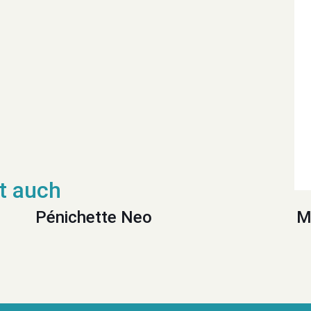
Pénichette Neo
M