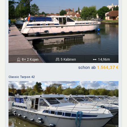
8+ 2 Kojen
5 Kabinen
14,96m
schon ab
1.564,37 €
Classic Tarpon 42