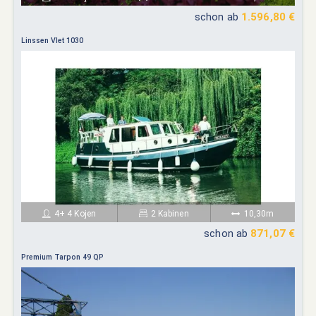
schon ab
1.596,80 €
Linssen Vlet 1030
4+ 4 Kojen
2 Kabinen
10,30m
schon ab
871,07 €
Premium Tarpon 49 QP