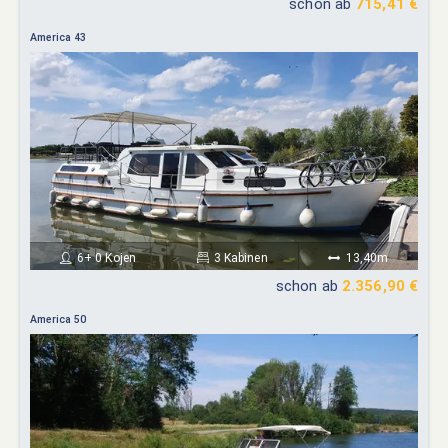
schon ab
715,41 €
America 43
6+ 0 Kojen
3 Kabinen
13,40m
schon ab
2.356,90 €
America 50