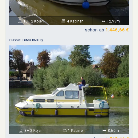
10+ 2 Kojen
4 Kabinen
12,93m
schon ab
1.446,66 €
Classic Triton 860 Fly
3+ 2 Kojen
1 Kabine
8,60m