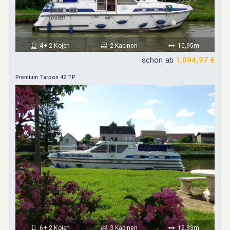
4+ 2 Kojen
2 Kabinen
10,95m
schon ab
1.094,97 €
Premium Tarpon 42 TP
6+ 2 Kojen
3 Kabinen
12,93m