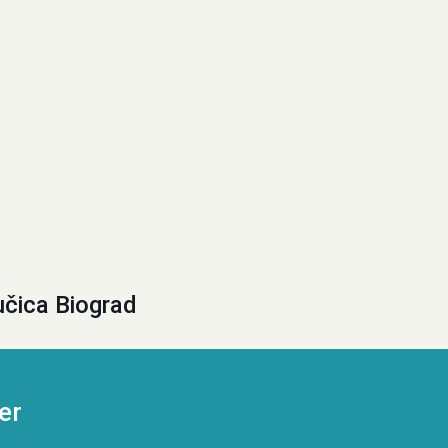
učica Biograd
er