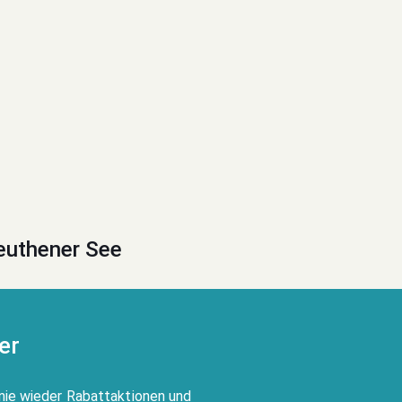
euthener See
er
nie wieder Rabattaktionen und