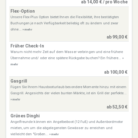
ab 14,00 € / pro Woche
Flex-Option
Unsere Flex-Plus Option bietet Ihnen die Flexibilität, Ihre bestätigten
Buchungen je nach Verfügbarkeit beliebig oft zu ändern und zwar
ohne...
» mehr
ab 99,00 €
Früher Check-In
Warum nicht mehr Zeit auf dem Wasser verbringen und eine frühere
Übernahme und/ oder eine spätere Rückgabe buchen? Ein frühere...
»
mehr
ab 100,00 €
Gasgrill
Fügen Sie Ihrem Hausbooturlaub besondere Momente hinzu mit einem
Gasgrill. Angesichts der vielen bunten Märkte, ist ein Grill der perfekte...
» mehr
ab 52,50 €
Grünes Dinghi
Angelfreunde können ein Angelbeiboot (12 Fuß) und Außenbordmotor
mieten, um um die abgelegensten Gewässer zu erreichen und
vielleicht den "Großen...
» mehr