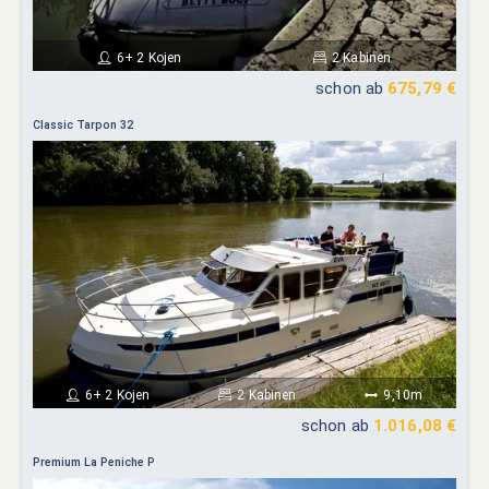
6+ 2 Kojen
2 Kabinen
schon ab
675,79 €
Classic Tarpon 32
6+ 2 Kojen
2 Kabinen
9,10m
schon ab
1.016,08 €
Premium La Peniche P