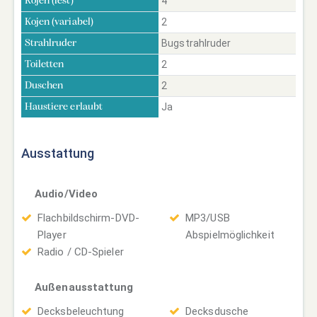
4
Kojen (fest)
2
Kojen (variabel)
Bugstrahlruder
Strahlruder
2
Toiletten
2
Duschen
Ja
Haustiere erlaubt
Ausstattung
Audio/Video
Flachbildschirm-DVD-
MP3/USB
Player
Abspielmöglichkeit
Radio / CD-Spieler
Außenausstattung
Decksbeleuchtung
Decksdusche