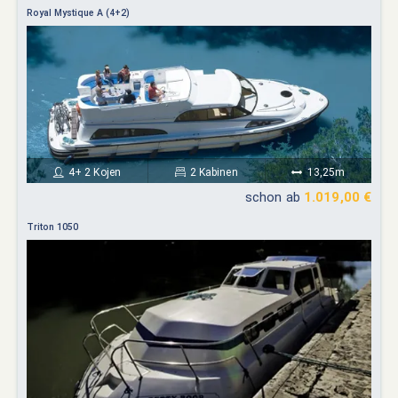
Royal Mystique A (4+2)
4+ 2 Kojen
2 Kabinen
13,25m
schon ab
1.019,00 €
Triton 1050