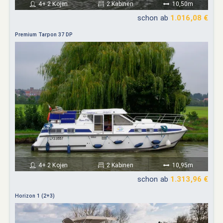
4+ 2 Kojen
2 Kabinen
10,50m
schon ab
1.016,08 €
Premium Tarpon 37 DP
4+ 2 Kojen
2 Kabinen
10,95m
schon ab
1.313,96 €
Horizon 1 (2+3)