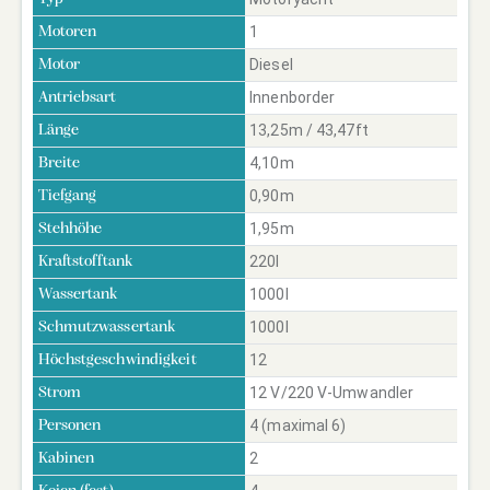
1
Motoren
Diesel
Motor
Innenborder
Antriebsart
13,25m / 43,47ft
Länge
4,10m
Breite
0,90m
Tiefgang
1,95m
Stehhöhe
220l
Kraftstofftank
1000l
Wassertank
1000l
Schmutzwassertank
12
Höchstgeschwindigkeit
12 V/220 V-Umwandler
Strom
4 (maximal 6)
Personen
2
Kabinen