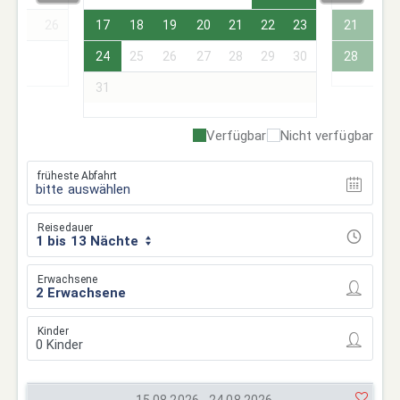
25
26
17
18
19
20
21
22
23
21
22
24
25
26
27
28
29
30
28
29
31
Verfügbar
Nicht verfügbar
früheste Abfahrt
bitte auswählen
Reisedauer
1 bis 13 Nächte
Erwachsene
Kinder
15.08.2026 - 24.08.2026