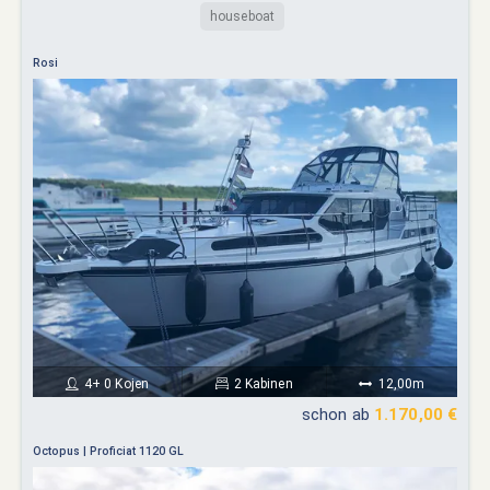
houseboat
Rosi
4+ 0 Kojen
2 Kabinen
12,00m
schon ab
1.170,00 €
Octopus | Proficiat 1120 GL