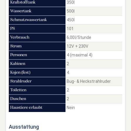
350l
Kraftstofftank
500l
Wassertank
450l
Schmutzwassertank
101
PS
6,00l/Stunde
Verbrauch
12V + 230V
Strom
4 (maximal 4)
Personen
2
Kabinen
4
Kojen (fest)
Bug- & Heckstrahlruder
Strahlruder
2
Toiletten
2
Duschen
Nein
Haustiere erlaubt
Ausstattung