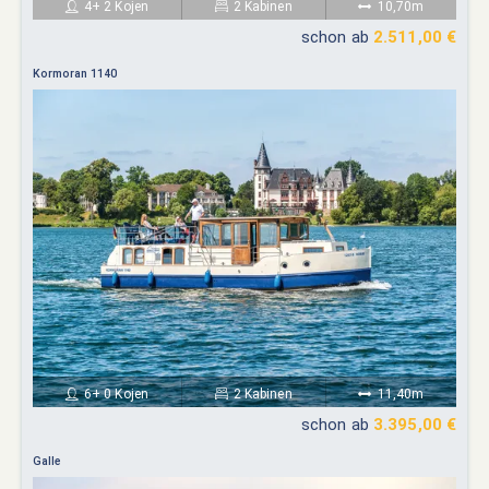
4+ 2 Kojen
2 Kabinen
10,70m
schon ab
2.511,00 €
Kormoran 1140
6+ 0 Kojen
2 Kabinen
11,40m
schon ab
3.395,00 €
Galle