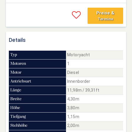
Preise &
Termine
Details
Motoryacht
Typ
1
Motoren
Diesel
Motor
Innenborder
Antriebsart
11,98m / 39,31ft
Länge
4,30m
Breite
3,80m
Höhe
1,15m
Tiefgang
2,00m
Stehhöhe