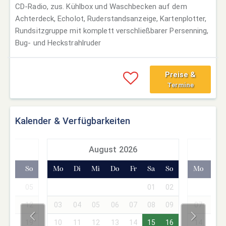
CD-Radio, zus. Kühlbox und Waschbecken auf dem
Achterdeck, Echolot, Ruderstandsanzeige, Kartenplotter,
Rundsitzgruppe mit komplett verschließbarer Persenning,
Bug- und Heckstrahlruder
Preise &
Termine
Kalender & Verfügbarkeiten
7
August 2026
Sa
So
Mo
Di
Mi
Do
Fr
Sa
So
Mo
Di
04
05
01
02
01
11
12
03
04
05
06
07
08
09
07
08
18
19
10
11
12
13
14
15
16
14
15