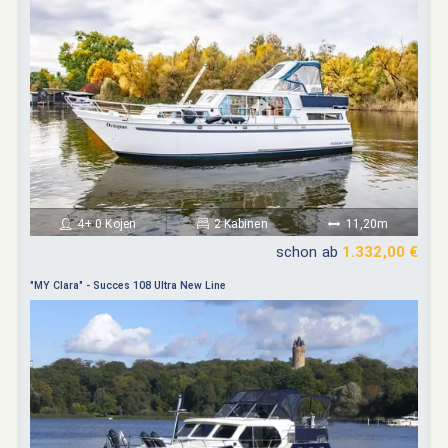
4+ 0 Kojen
2 Kabinen
11,20m
schon ab
1.332,00 €
"MY Clara" - Succes 108 Ultra New Line