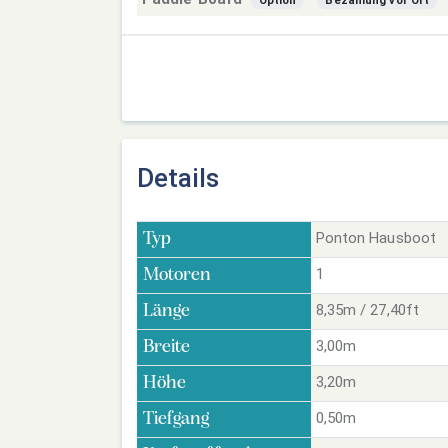
Option
Bezahlung vor Ort
Details
Ponton Hausboot
Typ
1
Motoren
8,35m / 27,40ft
Länge
3,00m
Breite
3,20m
Höhe
0,50m
Tiefgang