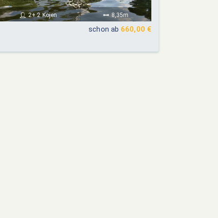
2+ 2 Kojen
8,35m
schon ab
660,00 €