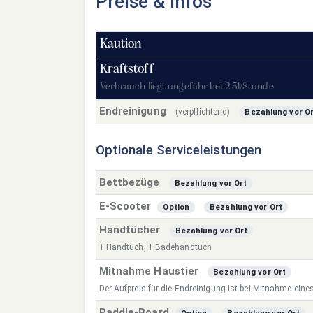
Preise & Infos
Kaution
Kraftstoff
Verbrauch liegt ungefähr bei 2.5l/Stunde
Endreinigung
(verpflichtend)
Bezahlung vor O
Optionale Serviceleistungen
Bettbezüge
Bezahlung vor Ort
E-Scooter
Option
Bezahlung vor Ort
Handtücher
Bezahlung vor Ort
1 Handtuch, 1 Badehandtuch
Mitnahme Haustier
Bezahlung vor Ort
Der Aufpreis für die Endreinigung ist bei Mitnahme eine
Paddle-Board