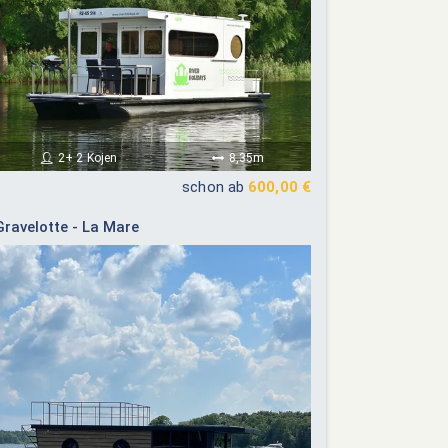
2+ 2 Kojen
8,35m
schon ab
600,00 €
Gravelotte - La Mare