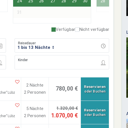
24
25
26
27
28
29
30
28
29
30
31
Verfügbar
Nicht verfügbar
Reisedauer
1 bis 13 Nächte
Kinder
2 Nächte
Reservieren
780,00 €
oder Buchen
2 Personen
cher“Lübz
1.320,00 €
5 Nächte
Reservieren
1.070,00 €
oder Buchen
2 Personen
cher“Lübz