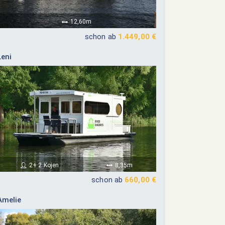
26
27
28
29
30
31
12,60m
schon ab
1.449,00 €
Leni
2+ 2 Kojen
8,35m
schon ab
660,00 €
Amelie