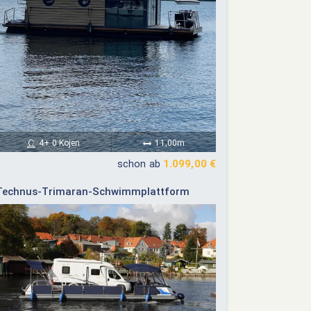
ember 2026
Oktober 2026
4+ 0 Kojen
11,00m
schon ab
1.099,00 €
Do
Fr
Sa
So
Mo
Di
Mi
Do
Fr
Sa
So
Technus-Trimaran-Schwimmplattform
03
04
05
06
01
02
03
04
10
11
12
13
05
06
07
08
09
10
11
17
18
19
20
12
13
14
15
16
17
18
24
25
26
27
19
20
21
22
23
24
25