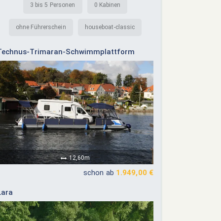
3 bis 5 Personen
0 Kabinen
ohne Führerschein
houseboat-classic
Technus-Trimaran-Schwimmplattform
12,60m
schon ab
1.949,00 €
Lara