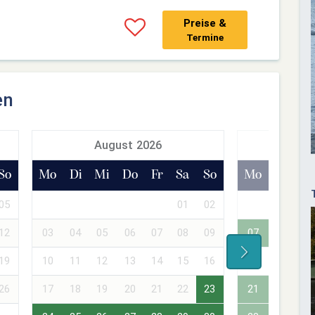
Preise &
Termine
en
August 2026
Sept
So
Mo
Di
Mi
Do
Fr
Sa
So
Mo
Di
Mi
05
01
02
01
02
12
03
04
05
06
07
08
09
07
08
09
19
10
11
12
13
14
15
16
14
15
16
26
17
18
19
20
21
22
23
21
22
23