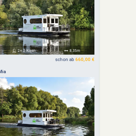
2+ 2 Kojen
8,35m
schon ab
660,00 €
Mia