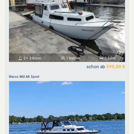
2+ 3 Kojen
1 Kabine
7,50m
schon ab
599,00 €
Marco 860 AK Sport