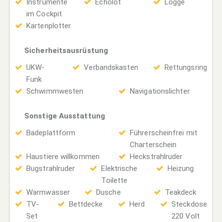
Instrumente
Echolot
Logge
im Cockpit
Kartenplotter
Sicherheitsausrüstung
UKW-
Verbandskasten
Rettungsring
Funk
Schwimmwesten
Navigationslichter
Sonstige Ausstattung
Badeplattform
Führerscheinfrei mit
Charterschein
Haustiere willkommen
Heckstrahlruder
Bugstrahlruder
Elektrische
Heizung
Toilette
Warmwasser
Dusche
Teakdeck
TV-
Bettdecke
Herd
Steckdose
Set
220 Volt