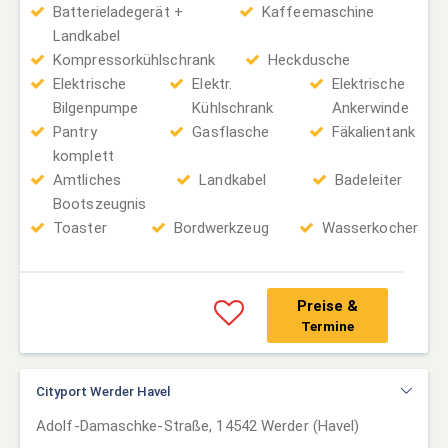
Batterieladegerät +
Kaffeemaschine
Landkabel
Kompressorkühlschrank
Heckdusche
Elektrische
Elektr.
Elektrische
Bilgenpumpe
Kühlschrank
Ankerwinde
Pantry
Gasflasche
Fäkalientank
komplett
Amtliches
Landkabel
Badeleiter
Bootszeugnis
Toaster
Bordwerkzeug
Wasserkocher
Preise &
Termine
Cityport Werder Havel
Adolf-Damaschke-Straße, 14542 Werder (Havel)