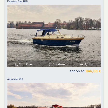
Passion Sun 850
2+ 0 Kojen
1 Kabine
9,50m
schon ab
846,00 €
Aqualine 750