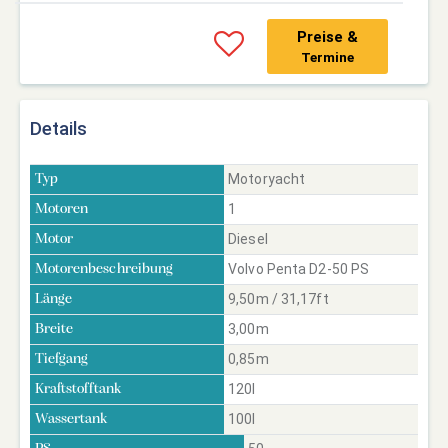
Preise &
Termine
Details
Motoryacht
Typ
1
Motoren
Diesel
Motor
Volvo Penta D2-50 PS
Motorenbeschreibung
9,50m / 31,17ft
Länge
3,00m
Breite
0,85m
Tiefgang
120l
Kraftstofftank
100l
Wassertank