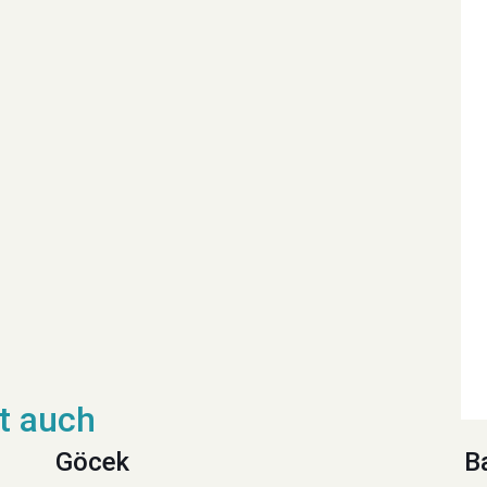
Göcek
B